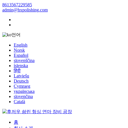
8613567229585
admin@hxpolishing.com
언어
English
Norsk
Español
slovenščina
íslenska
हिंदी
Latviešu
Deutsch
Cymraeg
українська
slovenčina
Català
홈